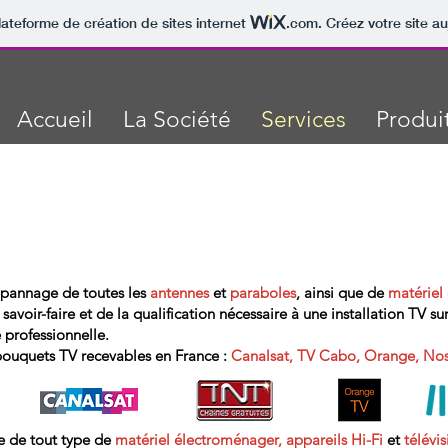
lateforme de création de sites internet
.com
. Créez votre site au
Accueil
La Société
Services
Produi
 dépannage de toutes les
antennes
et
paraboles
, ainsi que de
matériel
savoir-faire et de la qualification nécessaire à une installation TV 
é professionnelle.
bouquets TV recevables en France :
Canalsat, TV Cabo, Orange, Nos
e de tout type de
matériel électroménager, appareils Hi-Fi
et
télévis