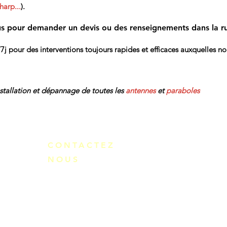
harp...
).
s pour demander un devis ou des renseignements dans la r
 pour des interventions toujours rapides et efficaces auxquelles n
nstallation et dépannage de toutes les
antennes
et
paraboles
CONTACTEZ
NOUS
TELEGARE
113 Boulevard de Champigny
94100 Saint-Maur-des-Fossés