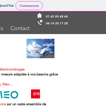
jourd'hui.
Commencez
01 42 83 48 46
06 14 35 17 28
ts
Contact
 électroménager
.
sur mesure adaptée à vos besoins grâce
, Meo...
ions
sur un vaste ensemble de